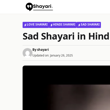
Skip
to
content
LOVE SHAYARI
HINDI SHAYARI
SAD SHAYARI
Sad Shayari in Hindi
By
shayari
Updated on:
January 26, 2025