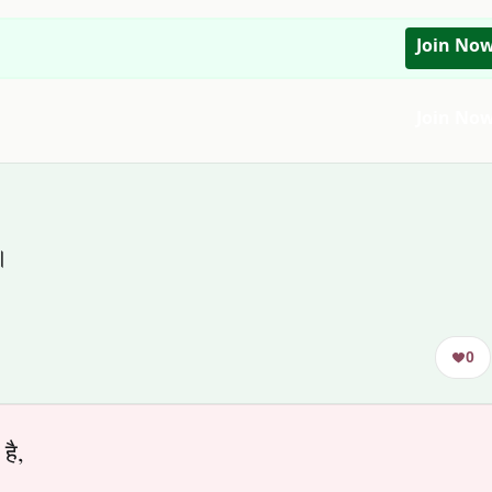
Join No
Join No
।
0
है,