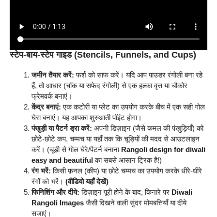
स्टेप-बाय-स्टेप गाइड (Stencils, Funnels, and Cups)
जमीन तैयार करें:
फर्श को साफ करें। यदि आप पाउडर रंगोली बना रहे
हैं, तो आधार (चॉक या सफेद रंगोली) से एक हल्का वृत्त या चौकोर
फ्रेमवर्क बनाएं।
केंद्र बनाएं:
एक कटोरी या प्लेट का उपयोग करके बीच में एक सही गोल
घेरा बनाएं। यह आपका शुरुआती पॉइंट होगा।
पंखुड़ी या पैटर्न ड्रा करें:
अपनी डिज़ाइन (जैसे कमल की पंखुड़ियाँ) को
छोटे-छोटे कप, चम्मच या यहाँ तक कि चूड़ियों की मदद से आउटलाइन
करें। (चूड़ी से गोल घेरे/पैटर्न बनाना
Rangoli design for diwali
easy and beautiful
का सबसे आसान ट्रिक है!)
रंग भरें:
किसी फ़नल (कीप) या छोटे चम्मच का उपयोग करके धीरे-धीरे
रंगों को भरें।
(वीडियो यहाँ देखें)
फिनिशिंग और दीये:
डिज़ाइन पूरी होने के बाद, किनारे पर
Diwali
Rangoli Images
जैसी दिखने वाली सुंदर मोमबत्तियाँ या दीये
सजाएं।