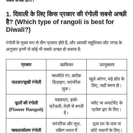
सबसे अच्छी होगी।
1. दिवाली के लिए किस प्रकार की रंगोली सबसे अच्छी
है? (Which type of rangoli is best for
Diwali?)
रंगोली के मुख्य रूप से तीन प्रकार होते हैं, और आपकी सहूलियत और जगह के
अनुसार इनमें से कोई भी सबसे अच्छा हो सकता है:
प्रकार
खासियत
उपयुक्तता
चमकीले रंग, बारीक
खुले आंगन, बड़े हॉल के
पाउडर/सूखी रंगोली
डिज़ाइन, पारंपरिक
लिए, जहाँ समय हो।
लुक।
महकदार, इको-
फूलों की रंगोली
फ्लैट या अपार्टमेंट के
फ्रेंडली, तेज़ी से बनती
(Flower Rangoli)
प्रवेश द्वार के लिए।
है।
पारंपरिक और शुभ,
पूजा घर के पास या
चावल/कोलम रंगोली
दक्षिण भारत में
छोटे स्थानों के लिए।