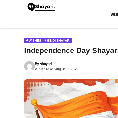
Skip
to
content
Wis
WISHES
HINDI SHAYARI
Independence Day Shayari
By
shayari
Published on:
August 11, 2025